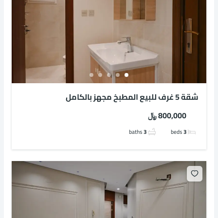
شقة 5 غرف للبيع المطبخ مجهز بالكامل
800,000 ﷼
baths
3
beds
3