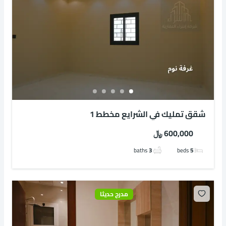
شقق تمليك في الشرايع مخطط 1
600,000 ﷼
baths
3
beds
5
مدرج حديثا