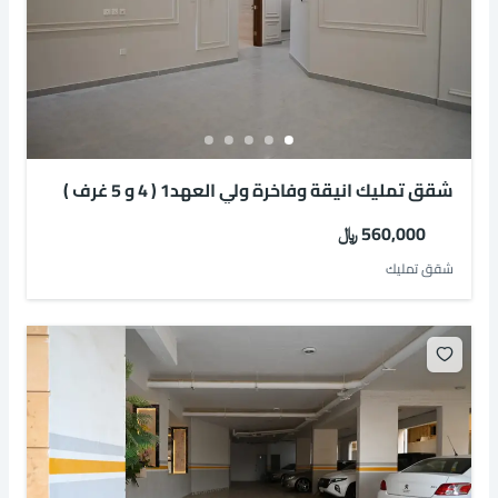
شقق تمليك انيقة وفاخرة ولي العهد1 ( 4 و 5 غرف )
560,000 ﷼
شقق تمليك